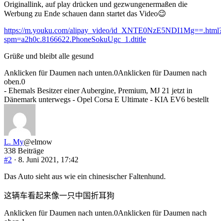
Originallink, auf play drücken und gezwungenermaßen die
Werbung zu Ende schauen dann startet das Video😉
https://m.youku.com/alipay_video/id_XNTE0NzE5NDI1Mg==.html
spm=a2h0c.8166622.PhoneSokuUgc_1.dtitle
Grüße und bleibt alle gesund
Anklicken für Daumen nach unten.
0
Anklicken für Daumen nach
oben.
0
- Ehemals Besitzer einer Aubergine, Premium, MJ 21 jetzt in
Dänemark unterwegs - Opel Corsa E Ultimate - KIA EV6 bestellt
L. My
@elmow
338 Beiträge
#2
· 8. Juni 2021, 17:42
Das Auto sieht aus wie ein chinesischer Faltenhund.
这辆车看起来像一只中国折耳狗
Anklicken für Daumen nach unten.
0
Anklicken für Daumen nach