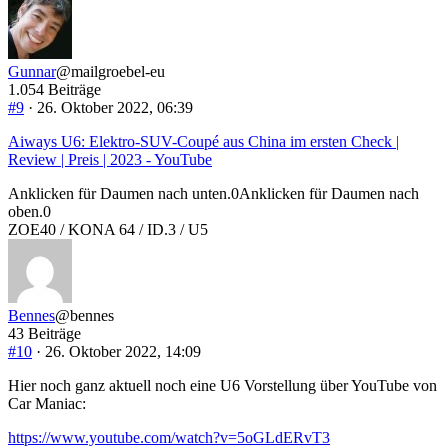
Gunnar
@mailgroebel-eu
1.054 Beiträge
#9
· 26. Oktober 2022, 06:39
Aiways U6: Elektro-SUV-Coupé aus China im ersten Check |
Review | Preis | 2023 - YouTube
Anklicken für Daumen nach unten.
0
Anklicken für Daumen nach
oben.
0
ZOE40 / KONA 64 / ID.3 / U5
Bennes
@bennes
43 Beiträge
#10
· 26. Oktober 2022, 14:09
Hier noch ganz aktuell noch eine U6 Vorstellung über YouTube von
Car Maniac:
https://www.youtube.com/watch?v=5oGLdERvT3