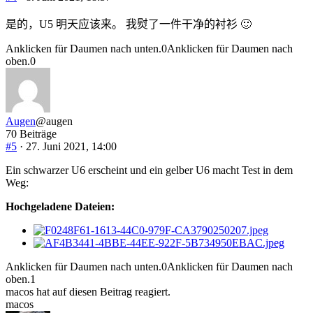
是的，U5 明天应该来。
我熨了一件干净的衬衫 🙂
Anklicken für Daumen nach unten.
0
Anklicken für Daumen nach
oben.
0
Augen
@augen
70 Beiträge
#5
· 27. Juni 2021, 14:00
Ein schwarzer U6 erscheint und ein gelber U6 macht Test in dem
Weg:
Hochgeladene Dateien:
Anklicken für Daumen nach unten.
0
Anklicken für Daumen nach
oben.
1
macos hat auf diesen Beitrag reagiert.
macos