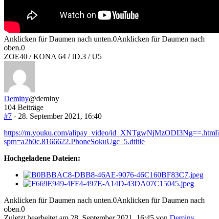
Anklicken für Daumen nach unten.
0
Anklicken für Daumen nach
oben.
0
ZOE40 / KONA 64 / ID.3 / U5
Deminy
@deminy
104 Beiträge
#7
· 28. September 2021, 16:40
https://m.youku.com/alipay_video/id_XNTgwNjMzODI3Ng==.html
spm=a2h0c.8166622.PhoneSokuUgc_5.dtitle
Hochgeladene Dateien:
Anklicken für Daumen nach unten.
0
Anklicken für Daumen nach
oben.
0
Zuletzt bearbeitet am 28. September 2021, 16:45 von
Deminy