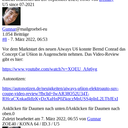
U5 since 07-2021
Gunnar
@mailgroebel-eu
1.054 Beiträge
#8
· 7. März 2022, 06:53
Vor dem Marktstart des neuen Aiways U6 konnte Bernd Conrad das
Concept Car U6ion in Augenschein nehmen. Das Video-Review
gibt es hier:
https://www.youtube.com/watch?v=XQEU_Afg6yg
Autonotizen:
https://autonotizen.de/neuigkeiten/aiways-u6ion-elektroauto-suv-
coupe-video-review?fbclid=IwAR38O52U34T-
RHcaCXnkadIdlzKyDzXaHnP0ZkqczMnUSS4pInL2LTbJExI
Anklicken für Daumen nach unten.
0
Anklicken für Daumen nach
oben.
0
Zuletzt bearbeitet am 7. März 2022, 06:55 von
Gunnar
ZOE40 / KONA 64 / ID.3 / U5