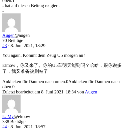
oben.
1
- hat auf diesen Beitrag reagiert.
-
Augen
@augen
70 Beiträge
#3
· 8. Juni 2021, 18:29
You again. Kommt dein Zeug U5 morgen an?
Elmow，你又来了。你的U5车明天能到吗？哈哈，跟你说多
了，我又准备被删帖了
Anklicken für Daumen nach unten.
0
Anklicken für Daumen nach
oben.
0
Zuletzt bearbeitet am 8. Juni 2021, 18:34 von
Augen
L. My
@elmow
338 Beiträge
#4
· 8. Juni 2021, 18:57