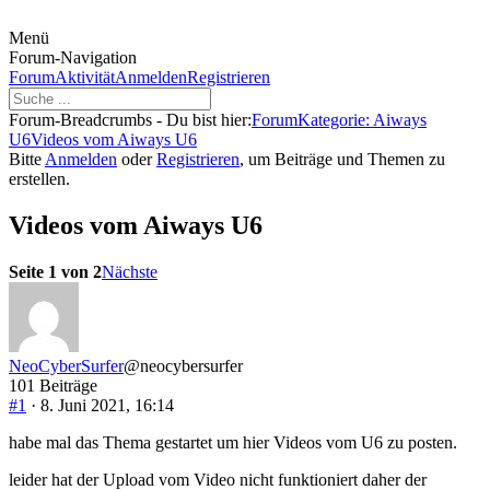
Menü
Forum-Navigation
Forum
Aktivität
Anmelden
Registrieren
Forum-Breadcrumbs - Du bist hier:
Forum
Kategorie: Aiways
U6
Videos vom Aiways U6
Bitte
Anmelden
oder
Registrieren
, um Beiträge und Themen zu
erstellen.
Videos vom Aiways U6
Seite 1 von 2
Nächste
NeoCyberSurfer
@neocybersurfer
101 Beiträge
#1
· 8. Juni 2021, 16:14
habe mal das Thema gestartet um hier Videos vom U6 zu posten.
leider hat der Upload vom Video nicht funktioniert daher der