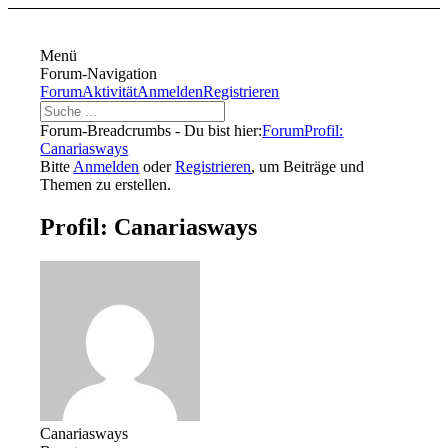
Menü
Forum-Navigation
Forum
Aktivität
Anmelden
Registrieren
Forum-Breadcrumbs - Du bist hier:
Forum
Profil:
Canariasways
Bitte
Anmelden
oder
Registrieren
, um Beiträge und
Themen zu erstellen.
Profil: Canariasways
Canariasways