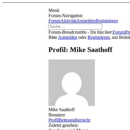
Menü
Forum-Navigation
Forum
Aktivität
Anmelden
Registrieren
Forum-Breadcrumbs - Du bist hier:
Forum
Pr
Bitte
Anmelden
oder
Registrieren
, um Beitr
Profil: Mike Saathoff
Mike Saathoff
Benutzer
Profil
Beitragsübersicht
Zuletzt gesehen: