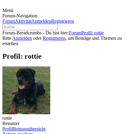
Menü
Forum-Navigation
Forum
Aktivität
Anmelden
Registrieren
Forum-Breadcrumbs - Du bist hier:
Forum
Profil: rottie
Bitte
Anmelden
oder
Registrieren
, um Beiträge und Themen zu
erstellen.
Profil: rottie
rottie
Benutzer
Profil
Beitragsübersicht