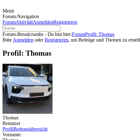
Menü
Forum-Navigation
Forum
Aktivität
Anmelden
Registrieren
Forum-Breadcrumbs - Du bist hier:
Forum
Profil: Thomas
Bitte
Anmelden
oder
Registrieren
, um Beiträge und Themen zu erstell
Profil: Thomas
Thomas
Benutzer
Profil
Beitragsübersicht
Vorname: