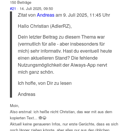
150 Beiträge
#21
· 14. Juli 2025, 09:50
Zitat von
Andreas
am 9. Juli 2025, 11:45 Uhr
Hallo Christian (AdlerRZ),
Dein letzter Beitrag zu diesem Thema war
(vermutlich für alle - aber insbesonders für
mich) sehr informativ. Hast du eventuell heute
einen aktuelleren Stand? Die fehlende
Nutzungsmöglichkeit der Aiways-App nervt
mich ganz schön.
Ich hoffe, von Dir zu lesen
Andreas
Moin,
Also erstmal: ich heiße nicht Christian, das war mit aus dem
kopierten Text...
🙈
😂
Aktuell keine genaueren Infos, nur erste Gerüchte, dass es sich
noch länger ziehen könnte, aber alles nur aus den üblichen