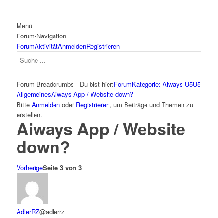
Menü
Forum-Navigation
Forum
Aktivität
Anmelden
Registrieren
Forum-Breadcrumbs - Du bist hier:
Forum
Kategorie: Aiways U5
U5
Allgemeines
Aiways App / Website down?
Bitte
Anmelden
oder
Registrieren
, um Beiträge und Themen zu
erstellen.
Aiways App / Website
down?
Vorherige
Seite 3 von 3
AdlerRZ
@adlerrz