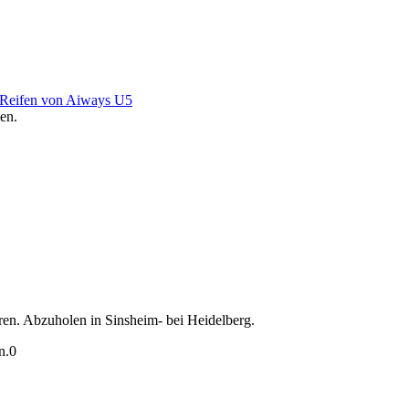
 Reifen von Aiways U5
en.
en. Abzuholen in Sinsheim- bei Heidelberg.
n.
0