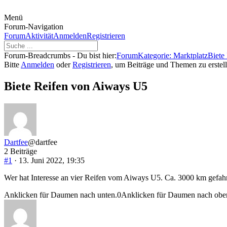
Menü
Forum-Navigation
Forum
Aktivität
Anmelden
Registrieren
Forum-Breadcrumbs - Du bist hier:
Forum
Kategorie: Marktplatz
Biete
Bitte
Anmelden
oder
Registrieren
, um Beiträge und Themen zu erstell
Biete Reifen von Aiways U5
Dartfee
@dartfee
2 Beiträge
#1
· 13. Juni 2022, 19:35
Wer hat Interesse an vier Reifen vom Aiways U5. Ca. 3000 km gefahr
Anklicken für Daumen nach unten.
0
Anklicken für Daumen nach obe