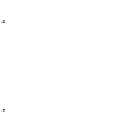
n.
0
n.
0