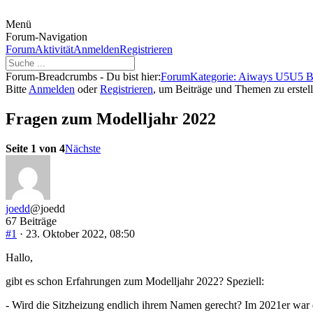
Menü
Forum-Navigation
Forum
Aktivität
Anmelden
Registrieren
Forum-Breadcrumbs - Du bist hier:
Forum
Kategorie: Aiways U5
U5 B
Bitte
Anmelden
oder
Registrieren
, um Beiträge und Themen zu erstell
Fragen zum Modelljahr 2022
Seite 1 von 4
Nächste
joedd
@joedd
67 Beiträge
#1
· 23. Oktober 2022, 08:50
Hallo,
gibt es schon Erfahrungen zum Modelljahr 2022? Speziell:
- Wird die Sitzheizung endlich ihrem Namen gerecht? Im 2021er war