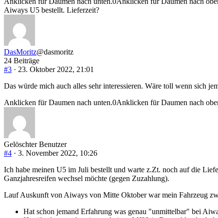
Anklicken für Daumen nach unten.
0
Anklicken für Daumen nach obe
Aiways U5 bestellt. Lieferzeit?
DasMoritz
@dasmoritz
24 Beiträge
#3
· 23. Oktober 2022, 21:01
Das würde mich auch alles sehr interessieren. Wäre toll wenn sich j
Anklicken für Daumen nach unten.
0
Anklicken für Daumen nach obe
Gelöschter Benutzer
#4
· 3. November 2022, 10:26
Ich habe meinen U5 im Juli bestellt und warte z.Zt. noch auf die Lie
Ganzjahresreifen wechsel möchte (gegen Zuzahlung).
Lauf Auskunft von Aiways von Mitte Oktober war mein Fahrzeug zwar
Hat schon jemand Erfahrung was genau "unmittelbar" bei Aiwa