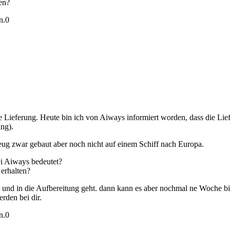
en?
n.
0
ie Lieferung. Heute bin ich von Aiways informiert worden, dass die Lie
ng).
g zwar gebaut aber noch nicht auf einem Schiff nach Europa.
i Aiways bedeutet?
erhalten?
st und in die Aufbereitung geht. dann kann es aber nochmal ne Woche b
rden bei dir.
n.
0