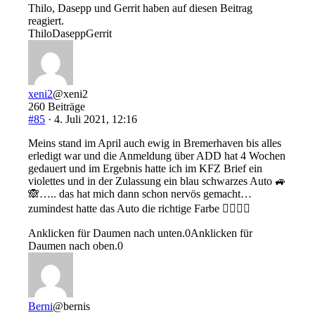
Thilo, Dasepp und Gerrit haben auf diesen Beitrag
reagiert.
Thilo
Dasepp
Gerrit
xeni2
@xeni2
260 Beiträge
#85
· 4. Juli 2021, 12:16
Meins stand im April auch ewig in Bremerhaven bis alles
erledigt war und die Anmeldung über ADD hat 4 Wochen
gedauert und im Ergebnis hatte ich im KFZ Brief ein
violettes und in der Zulassung ein blau schwarzes Auto 🚙
🙈….. das hat mich dann schon nervös gemacht…
zumindest hatte das Auto die richtige Farbe 👍🏻🤩🤩
Anklicken für Daumen nach unten.
0
Anklicken für
Daumen nach oben.
0
Berni
@bernis