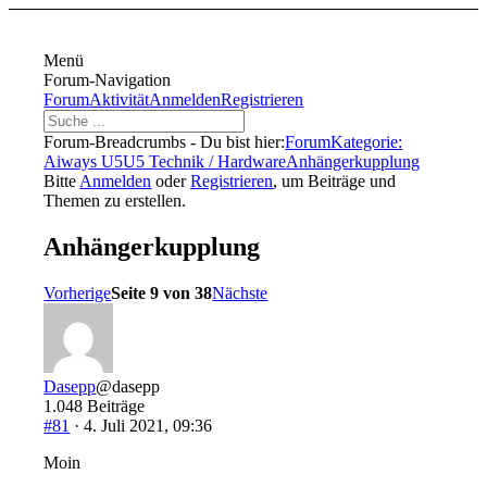
Menü
Forum-Navigation
Forum
Aktivität
Anmelden
Registrieren
Forum-Breadcrumbs - Du bist hier:
Forum
Kategorie:
Aiways U5
U5 Technik / Hardware
Anhängerkupplung
Bitte
Anmelden
oder
Registrieren
, um Beiträge und
Themen zu erstellen.
Anhängerkupplung
Vorherige
Seite 9 von 38
Nächste
Dasepp
@dasepp
1.048 Beiträge
#81
· 4. Juli 2021, 09:36
Moin