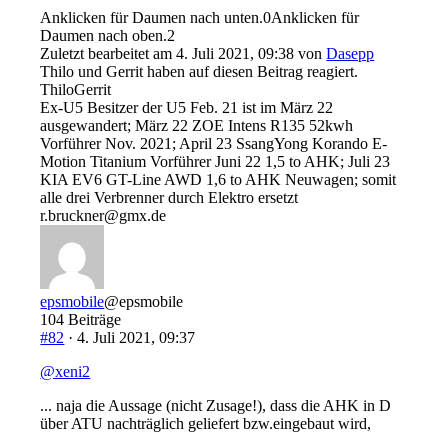
Anklicken für Daumen nach unten.
0
Anklicken für
Daumen nach oben.
2
Zuletzt bearbeitet am 4. Juli 2021, 09:38 von
Dasepp
Thilo und Gerrit haben auf diesen Beitrag reagiert.
Thilo
Gerrit
Ex-U5 Besitzer der U5 Feb. 21 ist im März 22
ausgewandert; März 22 ZOE Intens R135 52kwh
Vorführer Nov. 2021; April 23 SsangYong Korando E-
Motion Titanium Vorführer Juni 22 1,5 to AHK; Juli 23
KIA EV6 GT-Line AWD 1,6 to AHK Neuwagen; somit
alle drei Verbrenner durch Elektro ersetzt
r.bruckner@gmx.de
epsmobile
@epsmobile
104 Beiträge
#82
· 4. Juli 2021, 09:37
@xeni2
... naja die Aussage (nicht Zusage!), dass die AHK in D
über ATU nachträglich geliefert bzw.eingebaut wird,