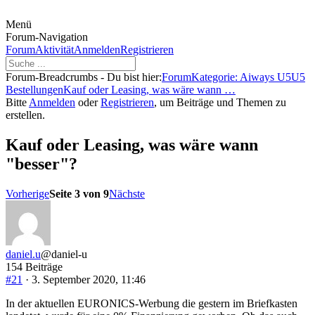
Menü
Forum-Navigation
Forum
Aktivität
Anmelden
Registrieren
Forum-Breadcrumbs - Du bist hier:
Forum
Kategorie: Aiways U5
U5
Bestellungen
Kauf oder Leasing, was wäre wann …
Bitte
Anmelden
oder
Registrieren
, um Beiträge und Themen zu
erstellen.
Kauf oder Leasing, was wäre wann
"besser"?
Vorherige
Seite 3 von 9
Nächste
daniel.u
@daniel-u
154 Beiträge
#21
· 3. September 2020, 11:46
In der aktuellen EURONICS-Werbung die gestern im Briefkasten