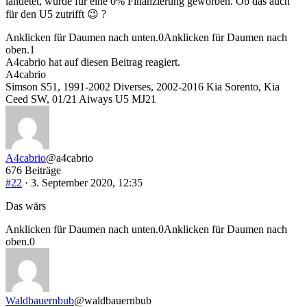
landetet, wurde für eine 0% Finanzierung geworben. Ob das auch
für den U5 zutrifft 😉 ?
Anklicken für Daumen nach unten.
0
Anklicken für Daumen nach
oben.
1
A4cabrio hat auf diesen Beitrag reagiert.
A4cabrio
Simson S51, 1991-2002 Diverses, 2002-2016 Kia Sorento, Kia
Ceed SW, 01/21 Aiways U5 MJ21
A4cabrio
@a4cabrio
676 Beiträge
#22
· 3. September 2020, 12:35
Das wärs
Anklicken für Daumen nach unten.
0
Anklicken für Daumen nach
oben.
0
Waldbauernbub
@waldbauernbub