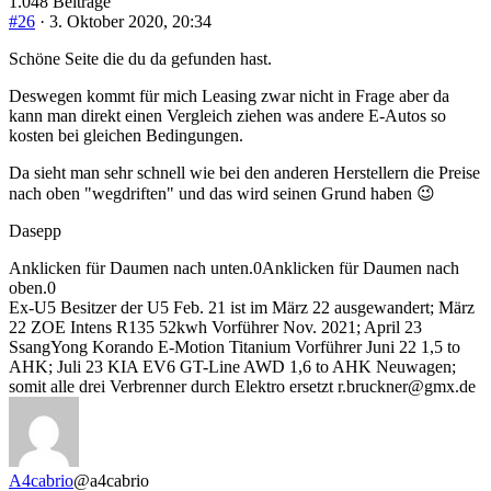
1.048 Beiträge
#26
· 3. Oktober 2020, 20:34
Schöne Seite die du da gefunden hast.
Deswegen kommt für mich Leasing zwar nicht in Frage aber da
kann man direkt einen Vergleich ziehen was andere E-Autos so
kosten bei gleichen Bedingungen.
Da sieht man sehr schnell wie bei den anderen Herstellern die Preise
nach oben "wegdriften" und das wird seinen Grund haben 😉
Dasepp
Anklicken für Daumen nach unten.
0
Anklicken für Daumen nach
oben.
0
Ex-U5 Besitzer der U5 Feb. 21 ist im März 22 ausgewandert; März
22 ZOE Intens R135 52kwh Vorführer Nov. 2021; April 23
SsangYong Korando E-Motion Titanium Vorführer Juni 22 1,5 to
AHK; Juli 23 KIA EV6 GT-Line AWD 1,6 to AHK Neuwagen;
somit alle drei Verbrenner durch Elektro ersetzt r.bruckner@gmx.de
A4cabrio
@a4cabrio