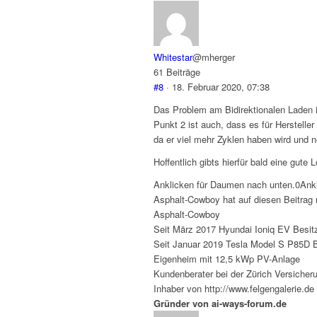
Whitestar
@mherger
61 Beiträge
#8
· 18. Februar 2020, 07:38
Das Problem am Bidirektionalen Laden i
Punkt 2 ist auch, dass es für Herstell
da er viel mehr Zyklen haben wird und 
Hoffentlich gibts hierfür bald eine gute
Anklicken für Daumen nach unten.
0
Ank
Asphalt-Cowboy hat auf diesen Beitrag r
Asphalt-Cowboy
Seit März 2017 Hyundai Ioniq EV Besit
Seit Januar 2019 Tesla Model S P85D B
Eigenheim mit 12,5 kWp PV-Anlage
Kundenberater bei der Zürich Versicher
Inhaber von http://www.felgengalerie.de
Gründer von ai-ways-forum.de