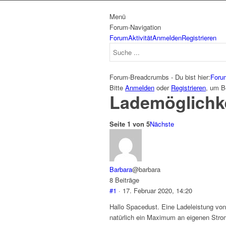
Menü
Forum-Navigation
Forum
Aktivität
Anmelden
Registrieren
Forum-Breadcrumbs - Du bist hier:
Foru
Bitte
Anmelden
oder
Registrieren
, um B
Lademöglichke
Seite 1 von 5
Nächste
Barbara
@barbara
8 Beiträge
#1
· 17. Februar 2020, 14:20
Hallo Spacedust. Eine Ladeleistung vo
natürlich ein Maximum an eigenen Strom