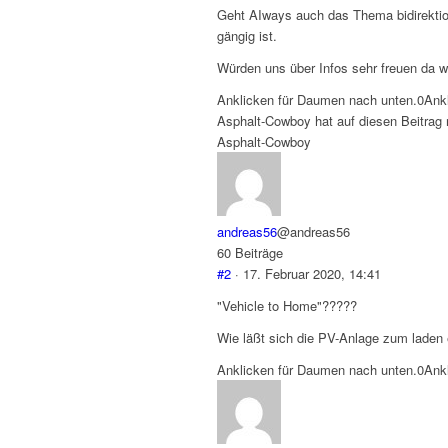
Geht AIways auch das Thema bidirektio
gängig ist.
Würden uns über Infos sehr freuen da wi
Anklicken für Daumen nach unten.
0
Ank
Asphalt-Cowboy hat auf diesen Beitrag r
Asphalt-Cowboy
andreas56
@andreas56
60 Beiträge
#2
· 17. Februar 2020, 14:41
"Vehicle to Home"?????
Wie läßt sich die PV-Anlage zum laden
Anklicken für Daumen nach unten.
0
Ank