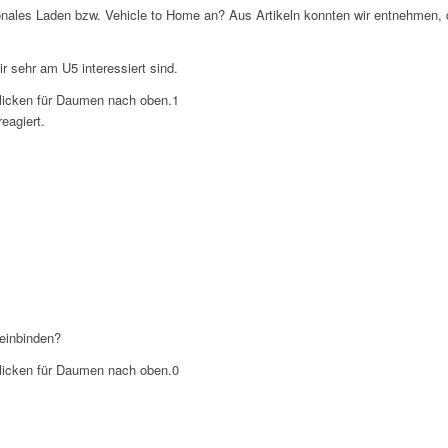
nales Laden bzw. Vehicle to Home an? Aus Artikeln konnten wir entnehmen,
r sehr am U5 interessiert sind.
licken für Daumen nach oben.
1
eagiert.
 einbinden?
licken für Daumen nach oben.
0