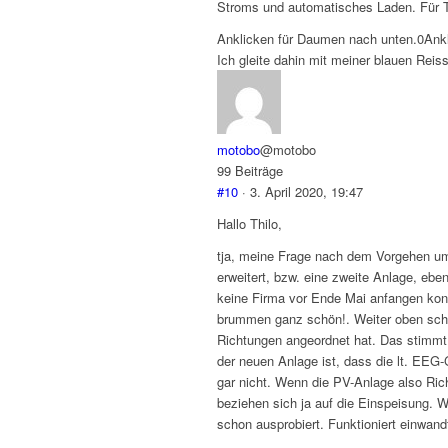
Stroms und automatisches Laden. Für Ti
Anklicken für Daumen nach unten.
0
Ank
Ich gleite dahin mit meiner blauen Reis
motobo
@motobo
99 Beiträge
#10
· 3. April 2020, 19:47
Hallo Thilo,
tja, meine Frage nach dem Vorgehen um
erweitert, bzw. eine zweite Anlage, ebe
keine Firma vor Ende Mai anfangen kon
brummen ganz schön!. Weiter oben sch
Richtungen angeordnet hat. Das stimmt 
der neuen Anlage ist, dass die lt. EEG
gar nicht. Wenn die PV-Anlage also Ric
beziehen sich ja auf die Einspeisung. 
schon ausprobiert. Funktioniert einwandf