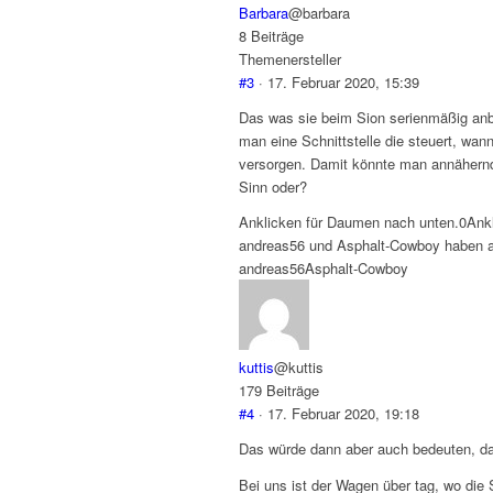
Barbara
@barbara
8 Beiträge
Themenersteller
#3
· 17. Februar 2020, 15:39
Das was sie beim Sion serienmäßig anb
man eine Schnittstelle die steuert, w
versorgen. Damit könnte man annähern
Sinn oder?
Anklicken für Daumen nach unten.
0
Ank
andreas56 und Asphalt-Cowboy haben auf
andreas56
Asphalt-Cowboy
kuttis
@kuttis
179 Beiträge
#4
· 17. Februar 2020, 19:18
Das würde dann aber auch bedeuten, d
Bei uns ist der Wagen über tag, wo die 