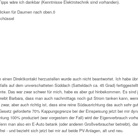
pps wäre ich dankbar (Kenntnisse Elektrotechnik sind vorhanden).
licken für Daumen nach oben.
0
schüssel
 einen Direktkontakt herzustellen wurde auch nicht beantwortet. Ich habe ü
nfalls auf dem unverschatteten Süddach (Satteldach ca. 45 Grad) fertiggestell
nte. Das war zwar schwer für mich, habe es aber gut hinbekommen. Es sind
reibt Barbara, dass man auch nachmittags noch gut Strom tanken kann, wen
zwar, aber auch richtig ist, dass eine reine Südausrichtung das auch sehr g
-Gesetz geforderte 70% Kappungsgrenze bei der Einspeisung jetzt bei mir dyn
htung 100% produziert (war vorgestern der Fall) wird der Eigenverbrauch vorh
Wenn man also ein E-Auto betank (oder anderen Großverbraucher betreibt), d
rei - und bezieht sich jetzt bei mir auf beide PV-Anlagen, alt und neu.