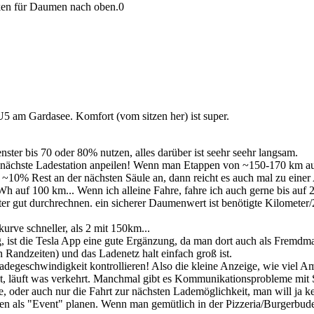
en für Daumen nach oben.
0
 am Gardasee. Komfort (vom sitzen her) ist super.
nster bis 70 oder 80% nutzen, alles darüber ist seehr seehr langsam.
 nächste Ladestation anpeilen! Wenn man Etappen von ~150-170 km au
10% Rest an der nächsten Säule an, dann reicht es auch mal zu einer 
kWh auf 100 km... Wenn ich alleine Fahre, fahre ich auch gerne bis auf
er gut durchrechnen. ein sicherer Daumenwert ist benötigte Kilometer
urve schneller, als 2 mit 150km...
 ist die Tesla App eine gute Ergänzung, da man dort auch als Fremdm
Randzeiten) und das Ladenetz halt einfach groß ist.
degeschwindigkeit kontrollieren! Also die kleine Anzeige, wie viel A
) ist, läuft was verkehrt. Manchmal gibt es Kommunikationsprobleme mit 
 oder auch nur die Fahrt zur nächsten Lademöglichkeit, man will ja ke
n als "Event" planen. Wenn man gemütlich in der Pizzeria/Burgerbude 