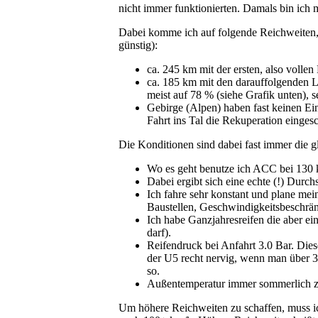
nicht immer funktionierten. Damals bin ich m
Dabei komme ich auf folgende Reichweiten, 
günstig):
ca. 245 km mit der ersten, also volle
ca. 185 km mit den darauffolgenden 
meist auf 78 % (siehe Grafik unten), 
Gebirge (Alpen) haben fast keinen Ein
Fahrt ins Tal die Rekuperation eingesc
Die Konditionen sind dabei fast immer die g
Wo es geht benutze ich ACC bei 130
Dabei ergibt sich eine echte (!) Dur
Ich fahre sehr konstant und plane mei
Baustellen, Geschwindigkeitsbeschrä
Ich habe Ganzjahresreifen die aber e
darf).
Reifendruck bei Anfahrt 3.0 Bar. Die
der U5 recht nervig, wenn man über 3 
so.
Außentemperatur immer sommerlich 
Um höhere Reichweiten zu schaffen, muss i