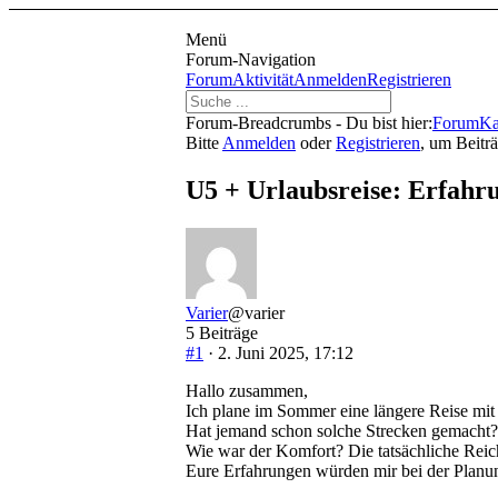
Menü
Forum-Navigation
Forum
Aktivität
Anmelden
Registrieren
Forum-Breadcrumbs - Du bist hier:
Forum
Ka
Bitte
Anmelden
oder
Registrieren
, um Beitr
U5 + Urlaubsreise: Erfahr
Varier
@varier
5 Beiträge
#1
· 2. Juni 2025, 17:12
Hallo zusammen,
Ich plane im Sommer eine längere Reise mi
Hat jemand schon solche Strecken gemacht?
Wie war der Komfort? Die tatsächliche Reic
Eure Erfahrungen würden mir bei der Planun