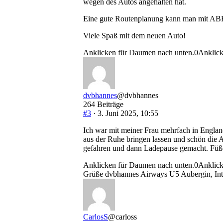
wegen des Autos angehalten hat.
Eine gute Routenplanung kann man mit ABR
Viele Spaß mit dem neuen Auto!
Anklicken für Daumen nach unten.
0
Anklick
dvbhannes
@dvbhannes
264 Beiträge
#3
· 3. Juni 2025, 10:55
Ich war mit meiner Frau mehrfach in Engla
aus der Ruhe bringen lassen und schön die A
gefahren und dann Ladepause gemacht. Füße 
Anklicken für Daumen nach unten.
0
Anklick
Grüße dvbhannes Airways U5 Aubergin, Inte
CarlosS
@carloss