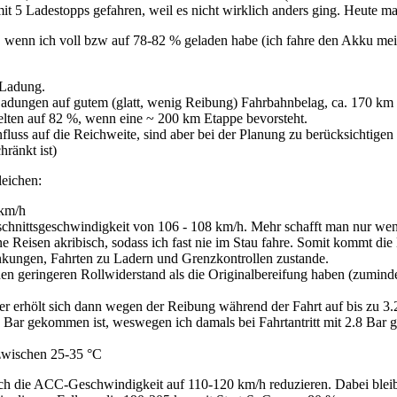
it 5 Ladestopps gefahren, weil es nicht wirklich anders ging. Heute ma
wenn ich voll bzw auf 78-82 % geladen habe (ich fahre den Akku meist
n Ladung.
Ladungen auf gutem (glatt, wenig Reibung) Fahrbahnbelag, ca. 170 km
selten auf 82 %, wenn eine ~ 200 km Etappe bevorsteht.
fluss auf die Reichweite, sind aber bei der Planung zu berücksichtigen 
hränkt ist)
leichen:
 km/h
chschnittsgeschwindigkeit von 106 - 108 km/h. Mehr schafft man nur we
ne Reisen akribisch, sodass ich fast nie im Stau fahre. Somit kommt di
nkungen, Fahrten zu Ladern und Grenzkontrollen zustande.
inen geringeren Rollwiderstand als die Originalbereifung haben (zumi
ser erhölt sich dann wegen der Reibung während der Fahrt auf bis zu 3
Bar gekommen ist, weswegen ich damals bei Fahrtantritt mit 2.8 Bar ges
zwischen 25-35 °C
ch die ACC-Geschwindigkeit auf 110-120 km/h reduzieren. Dabei bleib