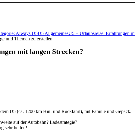
tegorie: Aiways U5
U5 Allgemeines
U5 + Urlaubsreise: Erfahrungen 
äge und Themen zu erstellen.
ungen mit langen Strecken?
t dem U5 (ca. 1200 km Hin- und Rückfahrt), mit Familie und Gepäck.
hweite auf der Autobahn? Ladestrategie?
g sehr helfen!