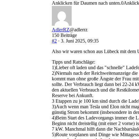
Anklicken für Daumen nach unten.
0
Anklick
AdlerRZ
@adlerrz
150 Beiträge
#2
· 3. Juni 2025, 09:35
Also wir waren schon aus Lübeck mit dem U5
Tipps und Ratschläge:
1)Lieber oft laden und das "schnelle" Ladefe
2)Niemals nach der Reichweitenanzeige die
kommt man ohne große Ängste der Frau mit ~
sollte. Der Verbrauch liegt dann bei 22-24 
den aktuellen Verbrauch und die Restkilomet
Reserve bei Ankunft.
3 Etappen zu je 100 km sind durch die Ladek
3)Auch wenn man Tesla und Elon nicht mag,
günstig Strom bekommt (insbesondere in den 
4)Beim Start des Ladevorgangs immer die La
Beginn nicht dreistellig (mit einer 2 vorne
7 kW. Manchmal hilft dann die Nachbarsäule,
5)Route vorplanen und Dinge wie Mittagesse