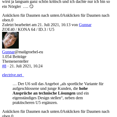
wirst ja langsam ganz schön kritisch und ich dachte nur ich bin so
ein Nörgler …. 😏
Anklicken für Daumen nach unten.
0
Anklicken für Daumen nach
oben.
0
Zuletzt bearbeitet am 21. Juli 2021, 16:13 von
Gunnar
ZOE40 / KONA 64 / ID.3 / U5
Gunnar
@mailgroebel-eu
1.054 Beiträge
Themenersteller
#8
· 21. Juli 2021, 16:24
electrive.net
… Der U6 soll das Angebot „als sportliche Variante für
aufgeschlossene und junge Kunden, die
hohe
Ansprüche an technische Lösungen
und ein
eigenständiges Design stellen“, neben dem
praktischeren U5 ergänzen.
Anklicken für Daumen nach unten.
0
Anklicken für Daumen nach
oben.
0