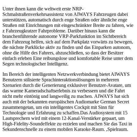
Unter ihnen kann die weltweit erste NRP-
Schmalstraßenverkehrsassistenz von AIWAYS Fahrzeugen dabei
unterstützen, automatisch durch enge Straßen oder ähnliche enge
Straßen mit Einrichtungen mit eingeschränkter Breite zu fahren, wie
z Fahrzeugkratzer Fahrprobleme. Darüber hinaus kann die
branchenführende autonome VRP-Parkfunktion im Sichtbereich
dem Fahrzeug helfen, sich auf dem Parkplatz vorwärts zu bewegen,
die nächste Parklücke aktiv zu finden und das Einparken autonom,
ohne die Hilfe des Fahrers, abzuschließen, so dass der Besitzer
einfach erleben Eine reibungslose und komfortable Reise unter dem
Segen technologischer Intelligenz.
Im Bereich der intelligenten Netzwerkverbindung bietet AIWAYS
Benutzern stilisierte Sprachinteraktionslösungen in mehreren
Szenarien durch die Generierung exklusiver Benutzer-Avatare, um
das warme Kameradschaftserlebnis zu verbessern und die Fahrt
nicht mehr eintönig und langweilig zu machen. AIWAYS hat sich
auch mit der bekannten europäischen Audiomarke German Secret
zusammengetan, um ein intelligentes Cockpit mit Sinn für
Technologie und Erfahrung zu schaffen.Das Audiosystem mit 15
Lautsprechern wird mit einem 12-Kanal-Verstärker gepaart, um
High-Fidelity-Soundeffekte zu erzielen und machen Sie das Taxi in
Sekundenschnelle zu einem mobilen Karaoke-Raum. ,Spielraum.