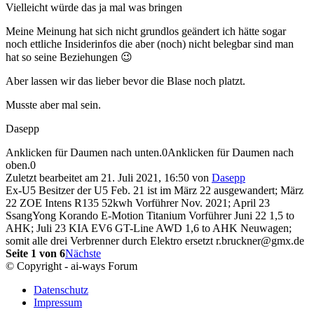
Vielleicht würde das ja mal was bringen
Meine Meinung hat sich nicht grundlos geändert ich hätte sogar
noch ettliche Insiderinfos die aber (noch) nicht belegbar sind man
hat so seine Beziehungen 😉
Aber lassen wir das lieber bevor die Blase noch platzt.
Musste aber mal sein.
Dasepp
Anklicken für Daumen nach unten.
0
Anklicken für Daumen nach
oben.
0
Zuletzt bearbeitet am 21. Juli 2021, 16:50 von
Dasepp
Ex-U5 Besitzer der U5 Feb. 21 ist im März 22 ausgewandert; März
22 ZOE Intens R135 52kwh Vorführer Nov. 2021; April 23
SsangYong Korando E-Motion Titanium Vorführer Juni 22 1,5 to
AHK; Juli 23 KIA EV6 GT-Line AWD 1,6 to AHK Neuwagen;
somit alle drei Verbrenner durch Elektro ersetzt r.bruckner@gmx.de
Seite 1 von 6
Nächste
© Copyright - ai-ways Forum
Datenschutz
Impressum