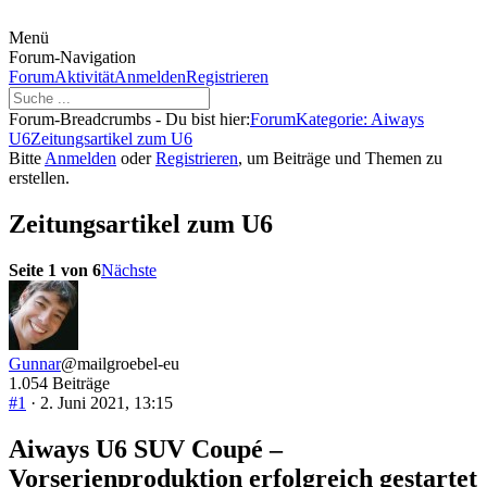
Menü
Forum-Navigation
Forum
Aktivität
Anmelden
Registrieren
Forum-Breadcrumbs - Du bist hier:
Forum
Kategorie: Aiways
U6
Zeitungsartikel zum U6
Bitte
Anmelden
oder
Registrieren
, um Beiträge und Themen zu
erstellen.
Zeitungsartikel zum U6
Seite 1 von 6
Nächste
Gunnar
@mailgroebel-eu
1.054 Beiträge
#1
· 2. Juni 2021, 13:15
Aiways U6 SUV Coupé –
Vorserienproduktion erfolgreich gestartet