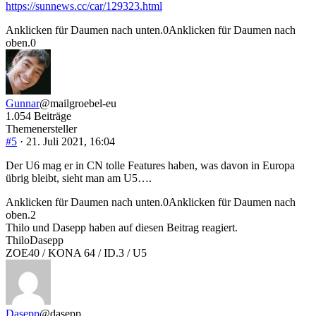
https://sunnews.cc/car/129323.html
Anklicken für Daumen nach unten.
0
Anklicken für Daumen nach
oben.
0
Gunnar
@mailgroebel-eu
1.054 Beiträge
Themenersteller
#5
· 21. Juli 2021, 16:04
Der U6 mag er in CN tolle Features haben, was davon in Europa
übrig bleibt, sieht man am U5….
Anklicken für Daumen nach unten.
0
Anklicken für Daumen nach
oben.
2
Thilo und Dasepp haben auf diesen Beitrag reagiert.
Thilo
Dasepp
ZOE40 / KONA 64 / ID.3 / U5
Dasepp
@dasepp