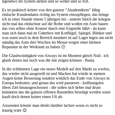
irgendwo im System stehen und so weiter und so fort.
Es ist praktisch keiner von den ganzen "Akademikern" fähig
einfache Kundendaten richtig ins System einzupflegen, das bringe
ich in einer Stunde einem 5 jährigen bei - unterm Strich die kriegen
nicht mal das einfachste auf die Reihe und wollen ein Auto bauen
das von selber ohne Kratzer durch eine Engstelle fährt - da kann
man sich dann mal ne Gitterbox mit Kotflügel, Spiegel, Blinker und
was sonst noch in dem Bereich montiert ist auf Lager legen um nicht
ständig das Auto drei Wochen im Monat wegen einer kleinen
Reparatur in der Werkstatt zu haben 🙂
Die Glaubwürdigkeit von Aiways ist im Moment gleich Null - ich
glaub denen nur noch was die mir zeigen können - Basta.
In der schlimmen Lage ein neues Modell auf den Markt zu werfen,
das wieder nicht ausgereift ist und Macken hat würde in meinen
Augen keine Besserung sondern wirklich das Ende von Aiways in
Europa bedeuten, und genau das wird passieren - hoffnungslos
übers Ziel hinausgeschossen - die sollen sich lieber mal drum
kümmern das die ganzen offenen Baustellen beseitigt werden sonst
kauft doch denen keiner einen U6 ab.
Ansonsten könnte man direkt darüber lachen wenn es nicht so
traurig wäre 😉