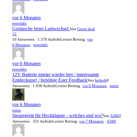
vor 6 Monaten
pepefabi
Geräusche beim Lastwechsel.
Von
Green deal
·
1
2
10 Antworten · 1.378 Aufrufe
Letzter Beitrag:
vor
6 Monaten
·
pepefabi
vor 6 Monaten
pepefabi
12V Batterie immer wieder leer / interessante
Entdeckung! / benötige Euer Feedback
Von
heikob
8
Antworten · 1.938 Aufrufe
Letzter Beitrag:
vor 6 Monaten
·
rottie
vor 6 Monaten
rottie
Steuergerät für Heckklappe - welches und wo?
Von
A380
2
Antworten · 351 Aufrufe
Letzter Beitrag:
vor 7 Monaten
·
A380