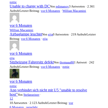
rottie
Unable to charge with DC
Von
pdimanov
3 Antworten · 2.361
Aufrufe
Letzter Beitrag:
vor 6 Monaten
·
Willian Macamini
vor 6 Monaten
Willian Macamini
Airbaglampe leuchtet
Von
eija
0 Antworten · 219 Aufrufe
Letzter
Beitrag:
vor 6 Monaten
·
eija
vor 6 Monaten
eija
Sitzheizung Fahrersitz defekt
Von
thomaaa88
1 Antwort · 242
Aufrufe
Letzter Beitrag:
vor 6 Monaten
·
rottie
vor 6 Monaten
rottie
App verbindet sich nicht mit U5 "unable to resolve
host"
Von
Stefanseiner
·
1
2
10 Antworten · 2.123 Aufrufe
Letzter Beitrag:
vor
6 Monaten
·
pepefabi