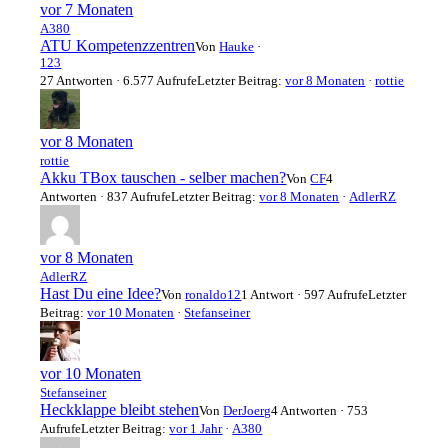
vor 7 Monaten
A380
ATU Kompetenzzentren
Von
Hauke
·
1
2
3
27 Antworten · 6.577 Aufrufe
Letzter Beitrag:
vor 8 Monaten
·
rottie
vor 8 Monaten
rottie
Akku TBox tauschen - selber machen?
Von
CF
4
Antworten · 837 Aufrufe
Letzter Beitrag:
vor 8 Monaten
·
AdlerRZ
vor 8 Monaten
AdlerRZ
Hast Du eine Idee?
Von
ronaldo12
1 Antwort · 597 Aufrufe
Letzter
Beitrag:
vor 10 Monaten
·
Stefanseiner
vor 10 Monaten
Stefanseiner
Heckklappe bleibt stehen
Von
DerJoerg
4 Antworten · 753
Aufrufe
Letzter Beitrag:
vor 1 Jahr
·
A380