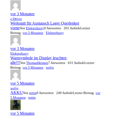
vor 3 Monaten
e-Driver
Werkstatt für Austausch Lager Querlenker
vorne
Von
Elektrofuzzy
0 Antworten · 201 Aufrufe
Letzter
Beitrag:
vor 3 Monaten
·
Elektrofuzzy
vor 3 Monaten
Elektrofuzzy
Warnsymbole im Display leuchten
alle!!!
Von
ThomasHeimen
7 Antworten · 631 Aufrufe
Letzter
Beitrag:
vor 5 Monaten
·
woljo
vor 5 Monaten
woljo
AKKU
Von
rottie
0 Antworten · 249 Aufrufe
Letzter Beitrag:
vor
5 Monaten
·
rottie
vor 5 Monaten